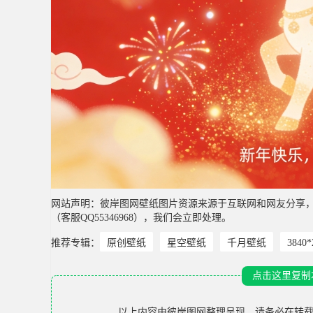
网站声明：彼岸图网壁纸图片资源来源于互联网和网友分享
（客服QQ55346968），我们会立即处理。
推荐专辑：
原创壁纸
星空壁纸
千月壁纸
3840
点击这里复制
以上内容由
彼岸图网
整理呈现，请务必在转