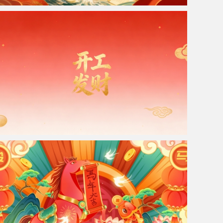
2026年 鲤鱼跃龙门 金榜题名 国风4k高清壁纸
开工发财 红色喜庆背景 4K壁纸 3840x2160