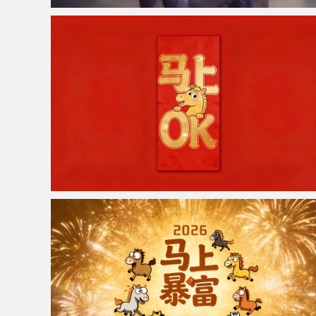
仙侠凌仙 紫色长卷发美女 古风古典 4K壁纸
马上OK 红色背景 4K电脑壁纸