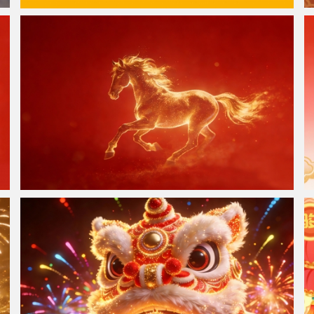
一顺百顺事事顺 彼岸原创 8K超清壁纸 8000x5000
金色骏马 红色背景 高清4K电脑壁纸3840x2160