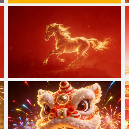
一顺百顺事事顺 彼岸原创 8K超清壁纸 8000x5000
金色骏马 红色背景 高清4K电脑壁纸3840x2160