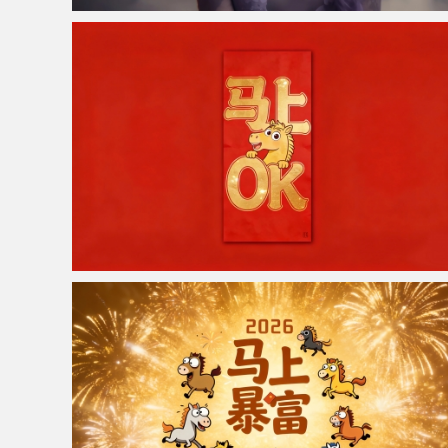
仙侠凌仙 紫色长卷发美女 古风古典 4K壁纸
马上OK 红色背景 4K电脑壁纸