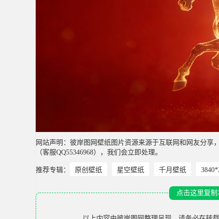
网站声明：彼岸图网壁纸图片资源来源于互联网和网友分享
（客服QQ55346968），我们会立即处理。
推荐专辑：
原创壁纸
星空壁纸
千月壁纸
3840
点击这里复制
以上内容由
彼岸图网
整理呈现，请务必在转