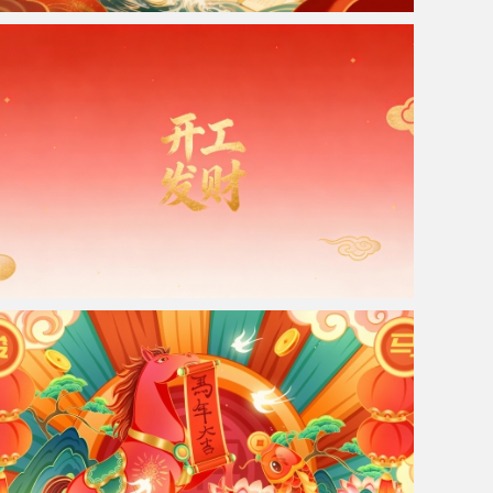
2026年 鲤鱼跃龙门 金榜题名 国风4k高清壁纸
开工发财 红色喜庆背景 4K壁纸 3840x2160