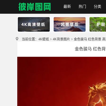
最新
热门
分类
彼岸图网
当前位置：
4K壁纸
>
4K背景图片
> 金色骏马 红色背景 高清
金色骏马 红色背景