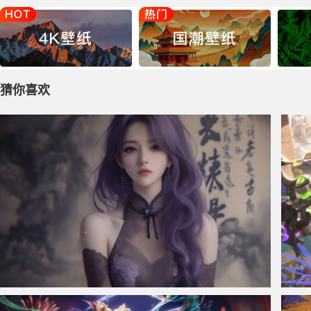
猜你喜欢
仙侠凌仙 紫色长卷发美女 古风古典 4K壁纸
王者