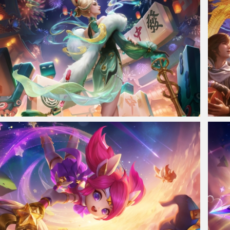
【米莱狄-青瓷雀吟】王者荣耀4k高清无水印壁纸
王者荣