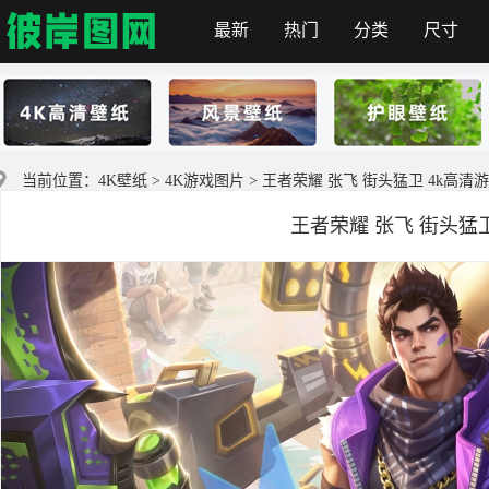
最新
热门
分类
尺寸
彼岸图网
当前位置：
4K壁纸
>
4K游戏图片
> 王者荣耀 张飞 街头猛卫 4k高清
王者荣耀 张飞 街头猛