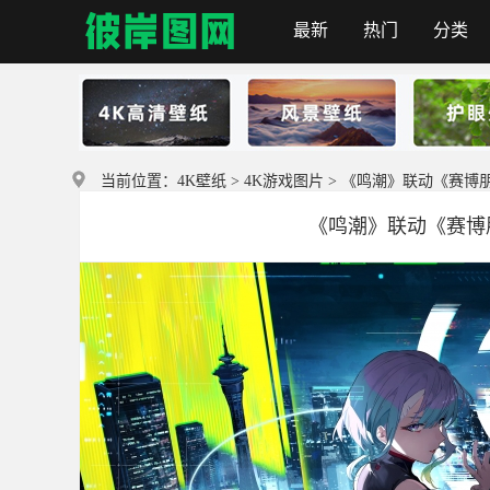
最新
热门
分类
首页
当前位置：
4K壁纸
>
4K游戏图片
> 《鸣潮》联动《赛博朋克2
《鸣潮》联动《赛博朋克2