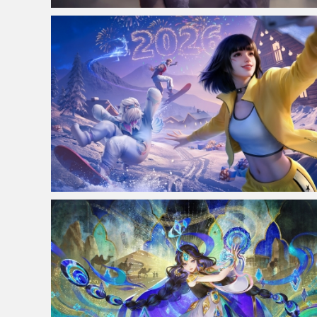
仙侠凌仙 紫色长卷发美女 古风古典 4K壁纸
《Free Fire Max》4K高清游戏壁纸 3840x2160