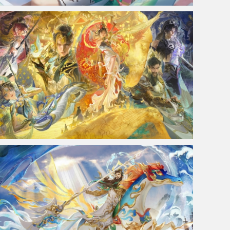
妲己-线条小狗 4k桌面壁纸
王者荣耀 马年限定闪卡 4K游戏壁纸