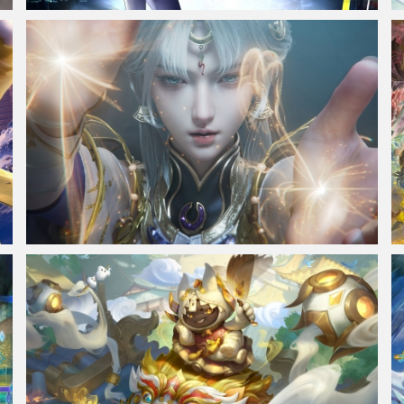
《鸣潮》联动《赛博朋克2077》4K高清壁纸 3840x2160
永劫无间甘璇4k高清游戏壁纸3840x2160