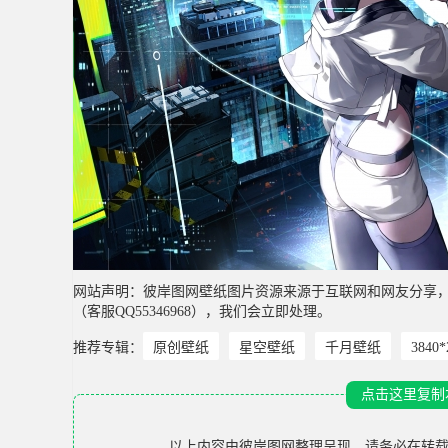
网站声明：彼岸图网壁纸图片资源来源于互联网和网友分享
（客服QQ55346968），我们会立即处理。
推荐专辑：
原创壁纸
星空壁纸
千月壁纸
3840
点击这里复制
以上内容由
彼岸图网
整理呈现，请务必在转