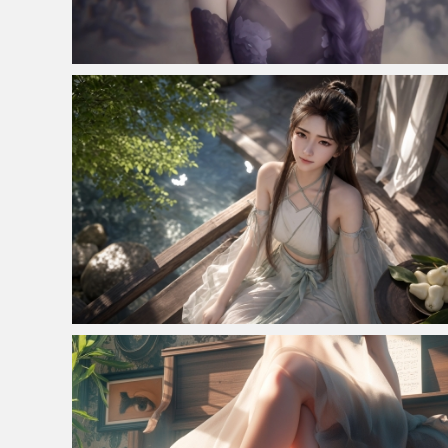
仙侠凌仙 紫色长卷发美女 古风古典 4K壁纸
辛如音 凡人修仙传 缤纷夏日 4K高清壁纸3840x2160