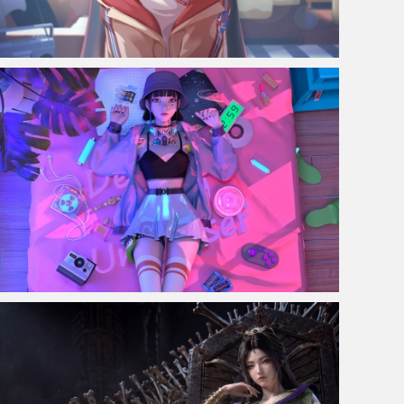
动漫女孩 猫耳 黑短发 眼镜 书房 4k壁纸 3840x2160
赛博朋克风格奇幻少女 集原美电脑4k壁纸3840x2160