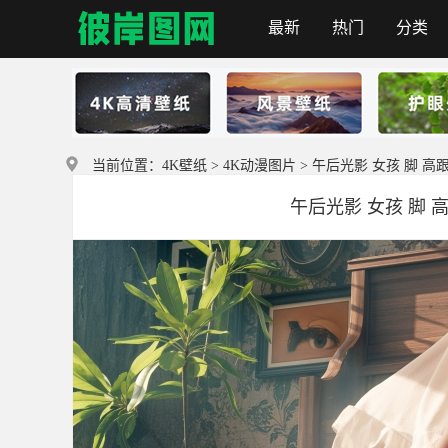
最新
热门
分类
彼岸图网
当前位置：
4K壁纸
>
4K动漫图片
> 午后光影 女孩 脚 高跟鞋
午后光影 女孩 脚 高跟