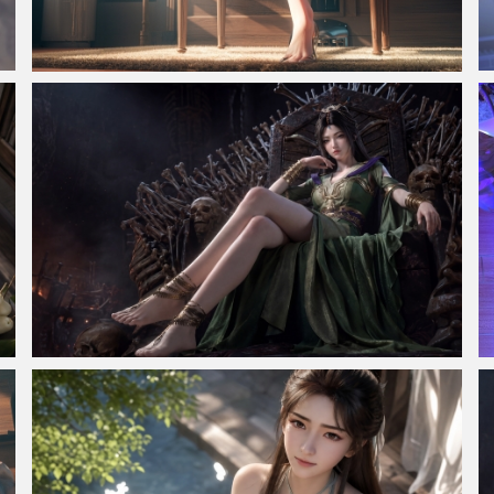
午后光影 女孩 脚 高跟鞋 唯美 4K高清壁纸3840x2400
凡人修仙传 柳玉 骨王座 4k壁纸 3840x2160