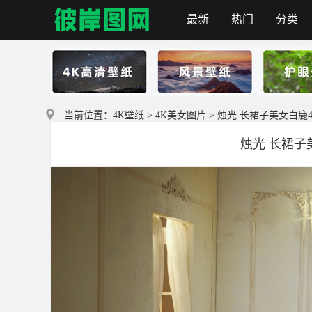
最新
热门
分类
首页
当前位置：
4K壁纸
>
4K美女图片
> 烛光 长裙子美女白鹿4K
烛光 长裙子美