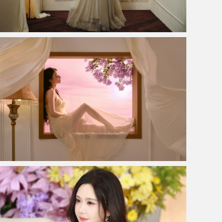
烛光美女白鹿4K电脑壁纸3840x2400
窗 紫色的花 王楚然4K美女壁纸3840x2880