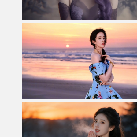
仙侠凌仙 紫色长卷发美女 古风古典 4K壁纸
刘亦菲 海滩 日落 唯美摄影 5K美女壁纸5120x3200