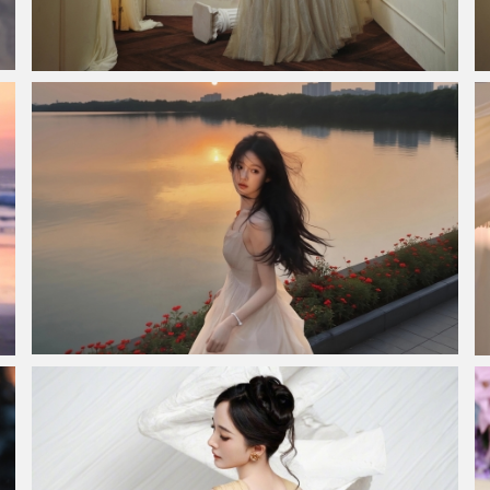
烛光 长裙子美女白鹿4K壁纸3840x2400
美女回眸 城市湖水倒影 4K桌面壁纸