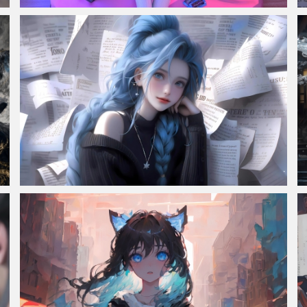
赛博朋克风格奇幻少女 集原美电脑4k壁纸3840x2160
金克丝 蓝色头发 黑色外套 报纸墙4K动漫壁纸