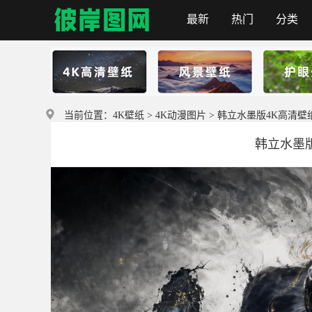
最新
热门
分类
彼岸图网
当前位置：
4K壁纸
>
4K动漫图片
> 韩立水墨版4K高清壁纸38
韩立水墨版4