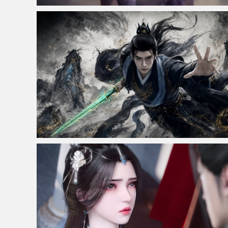
仙侠凌仙 紫色长卷发美女 古风古典 4K壁纸
韩立水墨版4K高清壁纸3840x2160