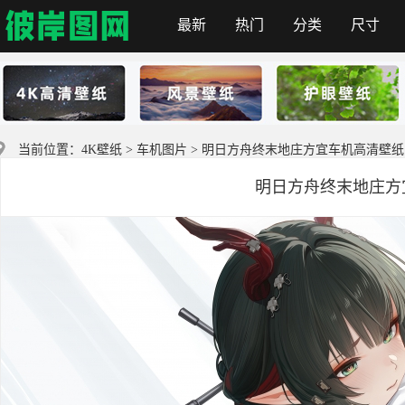
最新
热门
分类
尺寸
首页
当前位置：
4K壁纸
>
车机图片
> 明日方舟终末地庄方宜车机高清壁纸
明日方舟终末地庄方