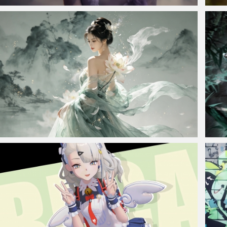
仙侠凌仙 紫色长卷发美女 古风古典 4K壁纸
长发
古风美女 荷花 水墨风山水画 车机桌面壁纸
宁姚