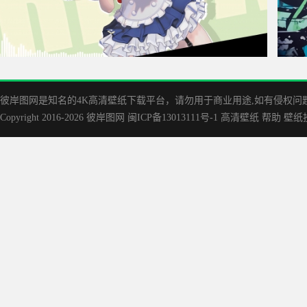
千夏跳舞 剪刀手势 车机壁纸
雏田
彼岸图网是知名的‌4K高清壁纸下载平台，请勿用于商业用途,如有侵权问题请
Copyright 2016-2026
彼岸图网
闽ICP备13013111号-1
高清壁纸
帮助
壁纸