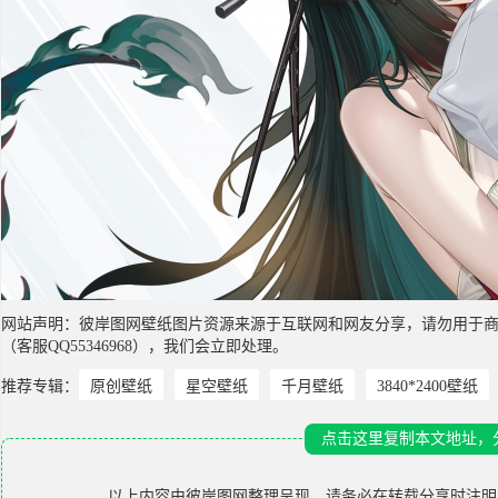
网站声明：彼岸图网壁纸图片资源来源于互联网和网友分享，请勿用于
（客服QQ55346968），我们会立即处理。
推荐专辑：
原创壁纸
星空壁纸
千月壁纸
3840*2400壁纸
点击这里复制本文地址，
以上内容由
彼岸图网
整理呈现，请务必在转载分享时注明