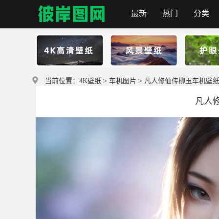
最新
热门
分类
首页
当前位置：
4K壁纸
>
车机图片
> 凡人修仙传柳玉车机壁
凡人