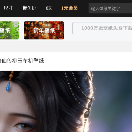
尺寸
带鱼屏
8K
1元会员
纸
修仙传柳玉车机壁纸