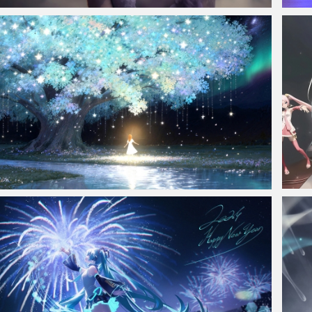
仙侠凌仙 紫色长卷发美女 古风古典 4K壁纸
赛博朋
极夜梦境 小女孩 大树 河流 唯美3440x1440带鱼屏壁纸
初音