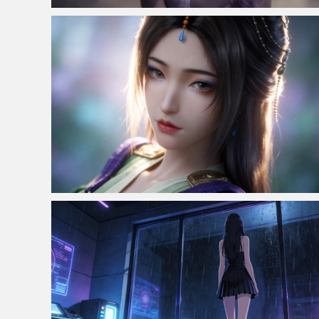
仙侠凌仙 紫色长卷发美女 古风古典 4K壁纸
凡人修仙传柳玉4K电脑壁纸 3840x2160