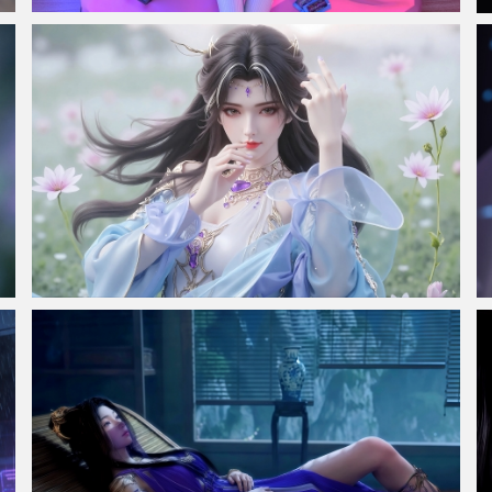
赛博朋克风格奇幻少女 集原美电脑4k壁纸3840x2160
完美世界天狐仙子 花田 4k壁纸 3840x2160