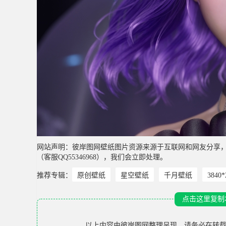
网站声明：彼岸图网壁纸图片资源来源于互联网和网友分享
（客服QQ55346968），我们会立即处理。
推荐专辑：
原创壁纸
星空壁纸
千月壁纸
3840
点击这里复制
以上内容由
彼岸图网
整理呈现，请务必在转