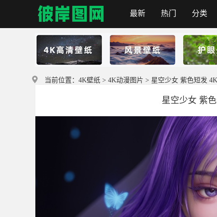
最新
热门
分类
彼岸图网
当前位置：
4K壁纸
>
4K动漫图片
> 星空少女 紫色短发 4K动
星空少女 紫色短