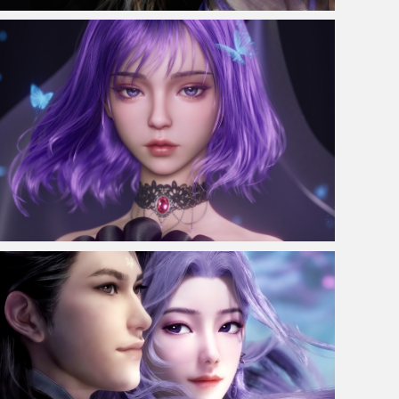
古风美女紫灵高清带鱼屏壁纸3440x1440
星空少女 紫色短发 4K动漫壁纸3840x2160