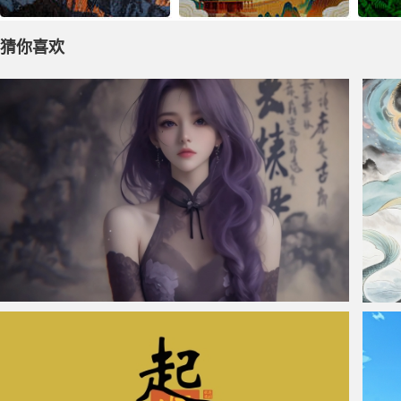
猜你喜欢
仙侠凌仙 紫色长卷发美女 古风古典 4K壁纸
女娲 