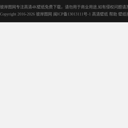
彼岸图网专注高清4K壁纸免费下载，请勿用于商业用途,如有侵权问题请及时联
Copyright 2016-2026
彼岸图网
闽ICP备13013111号-1
高清壁纸
帮助
壁纸