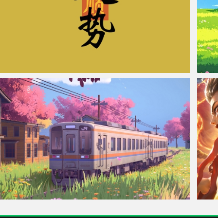
起势 彼岸原创 3440x1440超高清壁纸横屏
蓝天白
樱花 火车 房屋 电线 花 带鱼屏风景壁纸3440x1440
王者荣