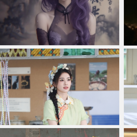
仙侠凌仙 紫色长卷发美女 古风古典 4K壁纸
《蜘
白鹿漂亮服饰4k手机壁纸图片
居家