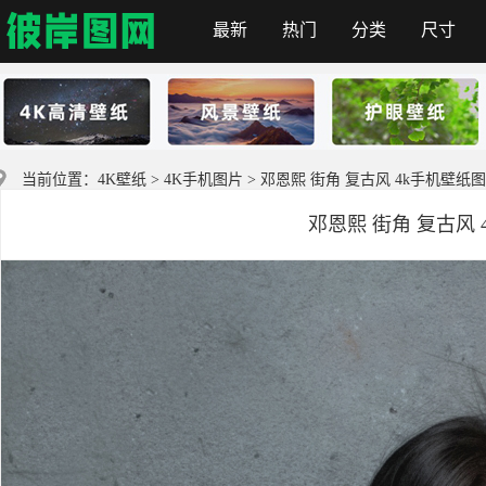
最新
热门
分类
尺寸
彼岸图网
当前位置：
4K壁纸
>
4K手机图片
> 邓恩熙 街角 复古风 4k手机壁纸
邓恩熙 街角 复古风