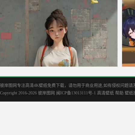
女孩 猫 花朵 静物 4K高清手机壁纸
绝区
高清
彼岸图网专注高清4K壁纸免费下载，请勿用于商业用途,如有侵权问题请及时联
Copyright 2016-2026
彼岸图网
闽ICP备13013111号-1
高清壁纸
帮助
壁纸