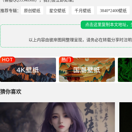
（客服QQ55346968），我们会立即处理。
推荐专辑：
原创壁纸
星空壁纸
千月壁纸
3840*2400壁纸
点击这里复制本文地址，
以上内容由
彼岸图网
整理呈现，请务必在转载分享时注明
猜你喜欢