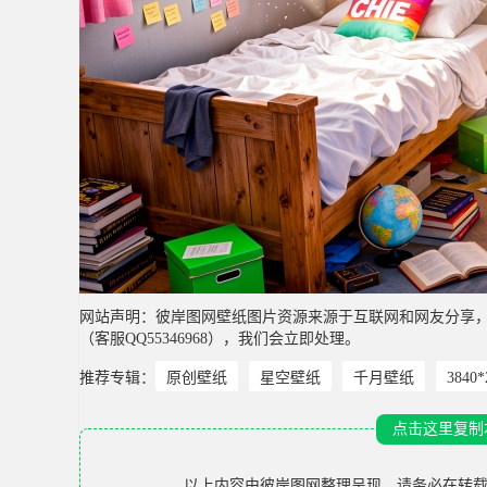
网站声明：彼岸图网壁纸图片资源来源于互联网和网友分享
（客服QQ55346968），我们会立即处理。
推荐专辑：
原创壁纸
星空壁纸
千月壁纸
3840
点击这里复制
以上内容由
彼岸图网
整理呈现，请务必在转