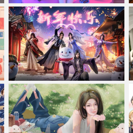
赛博朋克风格奇幻少女 集原美电脑4k壁纸3840x2160
动画 仙逆 新年快乐 4K高清壁纸