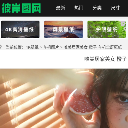
最新
热门
分类
尺寸
彼岸图网
当前位置：
4K壁纸
>
车机图片
> 唯美居家美女 橙子 车机全屏壁纸
唯美居家美女 橙子