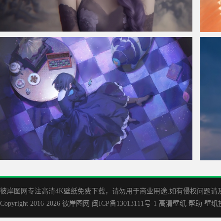
仙侠凌仙 紫色长卷发美女 古风古典 4K壁纸
唯美
久远寺有珠 魔法使之夜 车机动漫壁纸
夜空
彼岸图网专注高清4K壁纸免费下载，请勿用于商业用途,如有侵权问题请及时联
Copyright 2016-2026
彼岸图网
闽ICP备13013111号-1
高清壁纸
帮助
壁纸