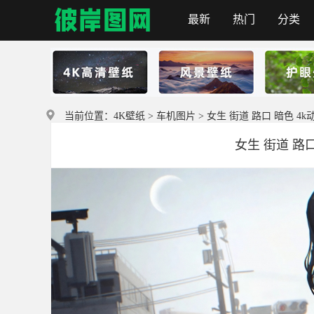
最新
热门
分类
首页
当前位置：
4K壁纸
>
车机图片
> 女生 街道 路口 暗色 4
女生 街道 路