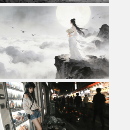
水墨侠客车机桌面壁纸
唯美古风仙气美女 高山 云海 车机4k壁纸高清全屏