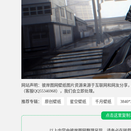
网站声明：彼岸图网壁纸图片资源来源于互联网和网友分享
（客服QQ55346968），我们会立即处理。
推荐专辑：
原创壁纸
星空壁纸
千月壁纸
3840
点击这里复制
以上内容由
彼岸图网
整理呈现，请务必在转