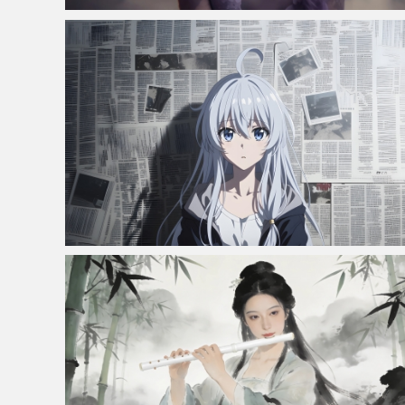
仙侠凌仙 紫色长卷发美女 古风古典 4K壁纸
伊蕾娜 报纸墙 车机壁纸