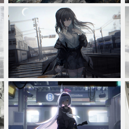
韩立水墨风高清车机屏壁纸
女生 街道 路口 暗色 4k动漫车机横屏壁纸