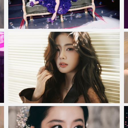
赵露思紫色花瓣裙子4K美女壁纸
白鹿 棕色衣服 光影 5K高质量美女壁纸