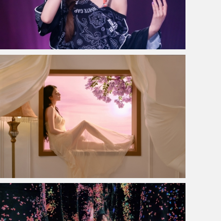
赵露思演唱会4K电脑壁纸3840x2160
窗 紫色的花 王楚然4K美女壁纸3840x2880