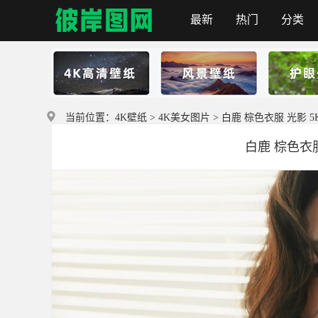
最新
热门
分类
彼岸图网
当前位置：
4K壁纸
>
4K美女图片
> 白鹿 棕色衣服 光影 
白鹿 棕色衣