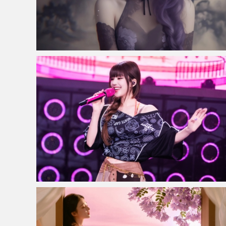
仙侠凌仙 紫色长卷发美女 古风古典 4K壁纸
赵露思澳门演唱会图片4K高清壁纸3840x2160