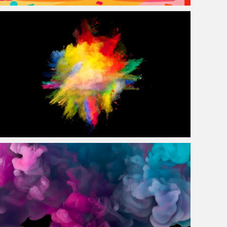
2026马年 小马和卡皮巴拉 新年可爱卡通4k壁纸
创意色彩粉尘效果4k电脑壁纸