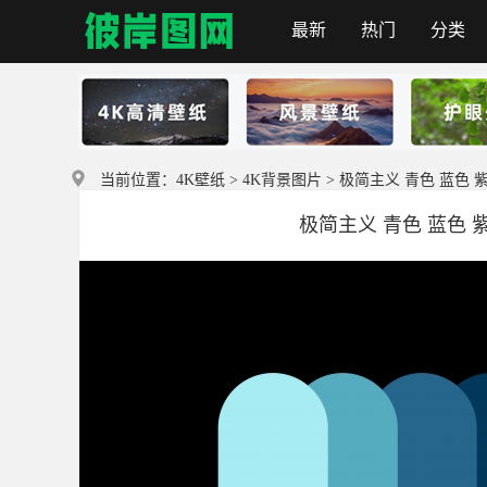
最新
热门
分类
首页
当前位置：
4K壁纸
>
4K背景图片
> 极简主义 青色 蓝色 紫
极简主义 青色 蓝色 紫