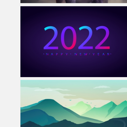
仙侠凌仙 紫色长卷发美女 古风古典 4K壁纸
2022年新年快乐背景4k壁纸