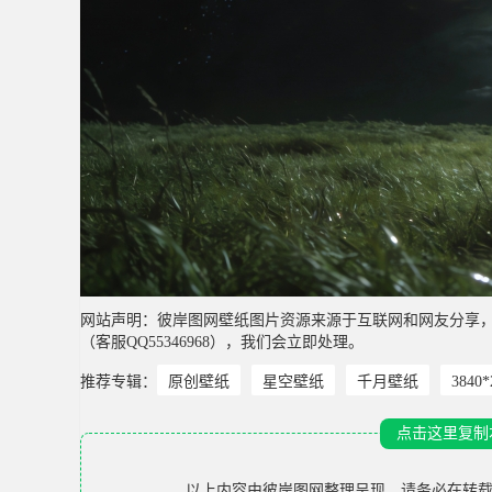
网站声明：彼岸图网壁纸图片资源来源于互联网和网友分享
（客服QQ55346968），我们会立即处理。
推荐专辑：
原创壁纸
星空壁纸
千月壁纸
3840
点击这里复制
以上内容由
彼岸图网
整理呈现，请务必在转