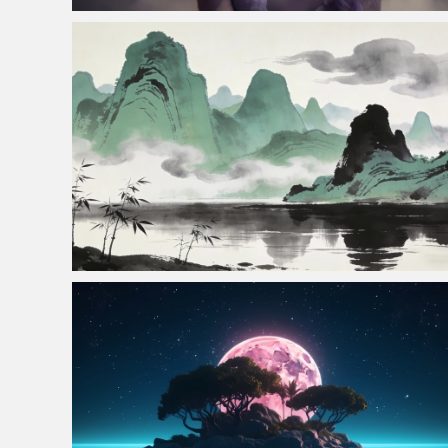
仙侠凌仙 紫色长卷发美女 古风古典 4K壁纸
桂林山水风景 水墨画 4k桌面壁纸