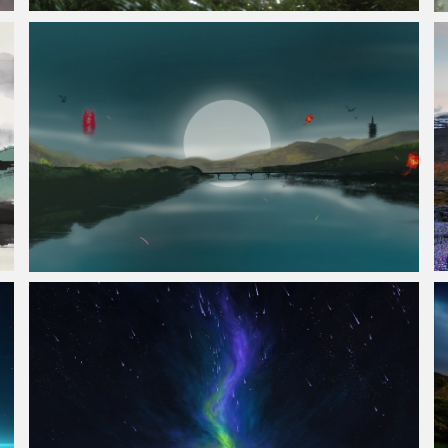
一个人 绿草地 星空 星球 梦想家 4K风景壁纸
七夕 厚涂 山水画 忘忧草 5K高清壁纸 5120x2880