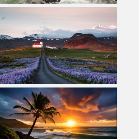
世外桃源 水墨风3440x1440带鱼屏壁纸免费
斯奈山半岛,日出时的羽扇豆田和教堂 4k风景壁纸 3840*2160