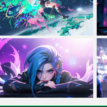
动漫女孩 长发金发 多彩颜料 4K壁纸
赛博朋
趴在桌子上的金克丝 4K壁纸 3840x2160
雨夜 