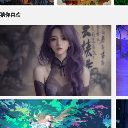
猜你喜欢
仙侠凌仙 紫色长卷发美女 古风古典 4K壁纸
赛博朋