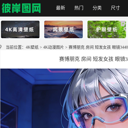
最新
热门
分类
尺寸
首页
当前位置：
4K壁纸
>
4K动漫图片
> 赛博朋克 房间 短发女孩 眼镜344
赛博朋克 房间 短发女孩 眼镜34