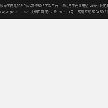
彼岸图网是知名的‌4K高清壁纸下载平台，请勿用于商业用途,如有侵权问题请
Copyright 2016-2026
彼岸图网
闽ICP备13013111号-1
高清壁纸
帮助
壁纸