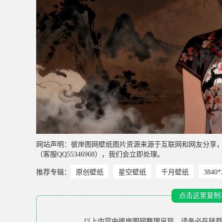
网站声明：彼岸图网壁纸图片资源来源于互联网和网友分享
（客服QQ55346968），我们会立即处理。
推荐专辑：
原创壁纸
星空壁纸
千月壁纸
3840
点击这里复制
以上内容由
彼岸图网
整理呈现，请务必在转