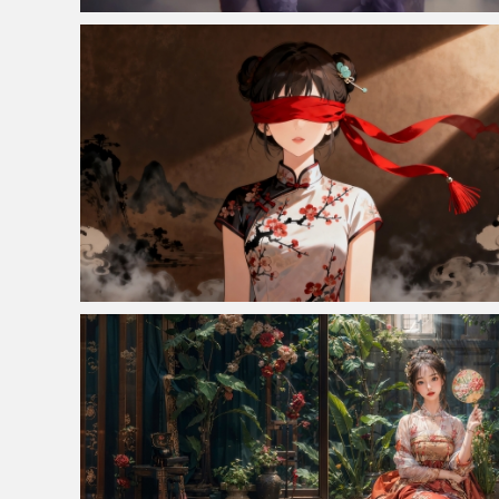
仙侠凌仙 紫色长卷发美女 古风古典 4K壁纸
国风 蒙眼美女 旗袍 光影 水墨画4k壁纸3840x2160