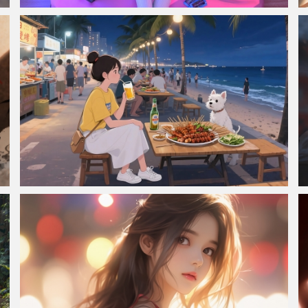
赛博朋克风格奇幻少女 集原美电脑4k壁纸3840x2160
夏夜海边烧烤 女生与宠物狗 4K壁纸 3840x2160