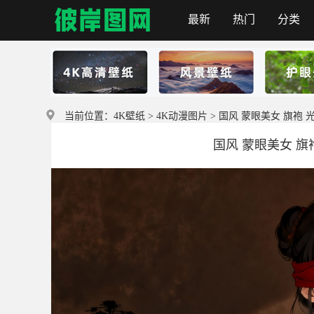
最新
热门
分类
首页
当前位置：
4K壁纸
>
4K动漫图片
> 国风 蒙眼美女 旗袍 光影
国风 蒙眼美女 旗袍 