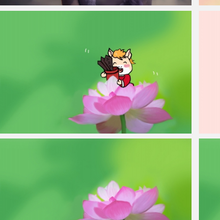
仙侠凌仙 紫色长卷发美女 古风古典 4K壁纸
抽芽柳
原创手绘 2026马年 荷花 马 签筒 上上签8K高清壁纸
原创平