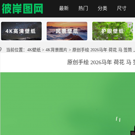
最新
热门
分类
尺寸
彼岸图网
当前位置：
4K壁纸
>
4K背景图片
> 原创手绘 2026马年 荷花 马 签
原创手绘 2026马年 荷花 马