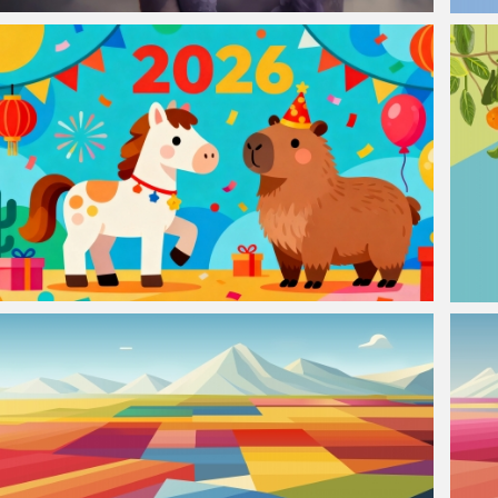
仙侠凌仙 紫色长卷发美女 古风古典 4K壁纸
202
2026马年 小马和卡皮巴拉 新年可爱卡通4k壁纸
原创2