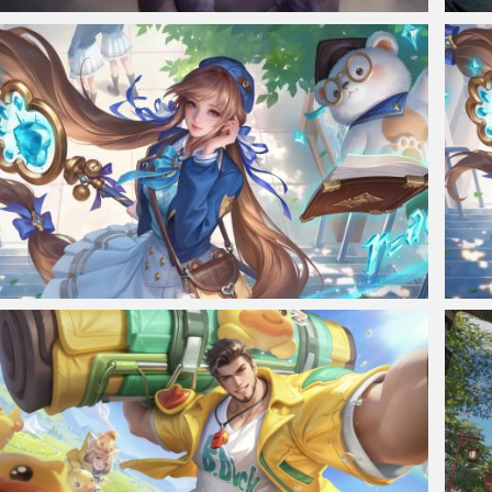
仙侠凌仙 紫色长卷发美女 古风古典 4K壁纸
鸣潮尤
大乔 微风如诗 王者荣耀3440x1440超高清带鱼屏壁纸
【大