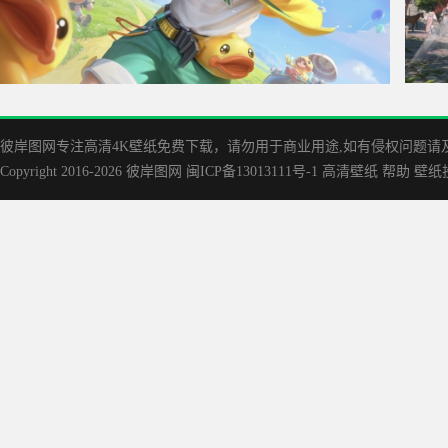
王者荣耀 苏烈-春野闲踪 5K游戏壁纸
逆水寒
彼岸图网专注高清4K壁纸免费下载，请勿用于商业用途,如有侵权问题请及时联
Copyright 2016-2026
彼岸图网
闽ICP备13013111号-1
高清壁纸
帮助
壁纸