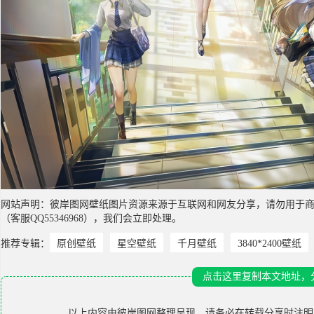
网站声明：彼岸图网壁纸图片资源来源于互联网和网友分享，请勿用于
（客服QQ55346968），我们会立即处理。
推荐专辑：
原创壁纸
星空壁纸
千月壁纸
3840*2400壁纸
点击这里复制本文地址，
以上内容由
彼岸图网
整理呈现，请务必在转载分享时注明