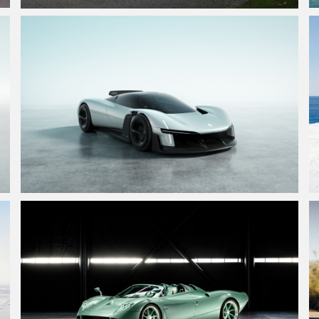
劳斯莱斯幻影百年纪念版 豪华轿车 5K壁纸5120x3200
小米Vision GT高清4k壁纸3840x2160