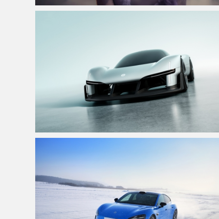
仙侠凌仙 紫色长卷发美女 古风古典 4K壁纸
小米Vision GT 4K高清壁纸3840x2160