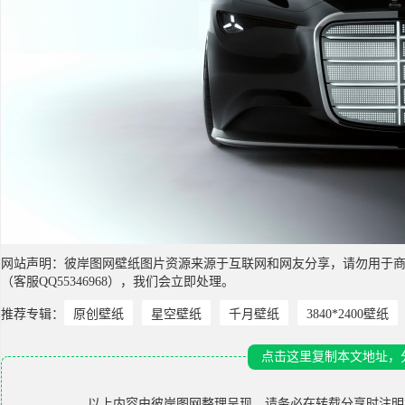
网站声明：彼岸图网壁纸图片资源来源于互联网和网友分享，请勿用于
（客服QQ55346968），我们会立即处理。
推荐专辑：
原创壁纸
星空壁纸
千月壁纸
3840*2400壁纸
点击这里复制本文地址，
以上内容由
彼岸图网
整理呈现，请务必在转载分享时注明