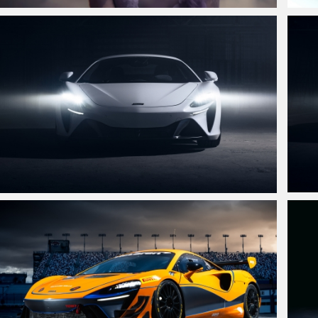
仙侠凌仙 紫色长卷发美女 古风古典 4K壁纸
奔驰Me
迈凯伦白色跑车3440x1440带鱼屏壁纸
迈凯伦