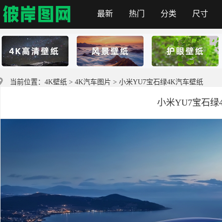
最新
热门
分类
尺寸
彼岸图网
当前位置：
4K壁纸
>
4K汽车图片
> 小米YU7宝石绿4K汽车壁纸
小米YU7宝石绿