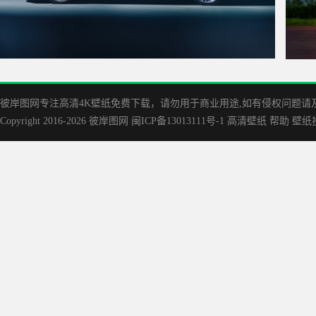
阿尔宾娜B8 GT Gran CoupВ Bi-Colour 豪华汽车4k壁纸
华为
3840x2160
彼岸图网专注高清4K壁纸免费下载，请勿用于商业用途,如有侵权问题请及时联
Copyright 2016-2026
彼岸图网
闽ICP备13013111号-1
高清壁纸
帮助
壁纸