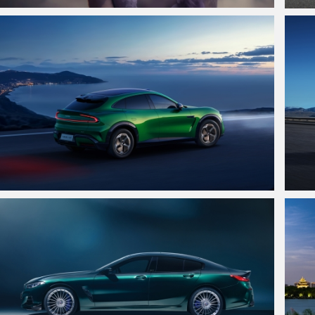
仙侠凌仙 紫色长卷发美女 古风古典 4K壁纸
劳斯莱
小米YU7宝石绿4K汽车壁纸
小米Y