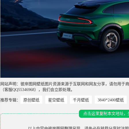
网站声明：彼岸图网壁纸图片资源来源于互联网和网友分享，请勿用于
（客服QQ55346968），我们会立即处理。
推荐专辑：
原创壁纸
星空壁纸
千月壁纸
3840*2400壁纸
点击这里复制本文地址，
以上内容由
彼岸图网
整理呈现，请务必在转载分享时注明