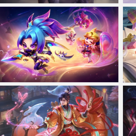
仙侠凌仙 紫色长卷发美女 古风古典 4K壁纸
《王
金铲铲之战星之守护者 阿卡丽阿狸 拉克丝4K壁纸
安琪拉