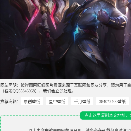
网站声明：彼岸图网壁纸图片资源来源于互联网和网友分享，请勿用于
（客服QQ55346968），我们会立即处理。
推荐专辑：
原创壁纸
星空壁纸
千月壁纸
3840*2400壁纸
点击这里复制本文地址，
以上内容由
彼岸图网
整理呈现，请务必在转载分享时注明