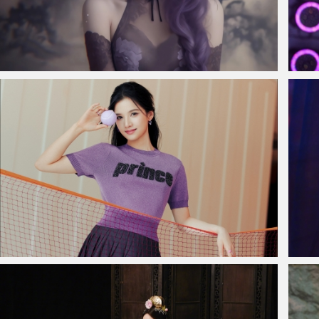
仙侠凌仙 紫色长卷发美女 古风古典 4K壁纸
赵露
网球漂亮美女张婧仪4K壁纸
白鹿 