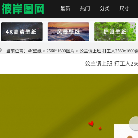
最新
热门
分类
尺寸
彼岸图网
当前位置：
4K壁纸
>
2560*1600图片
> 公主请上班 打工人2560x160
公主请上班 打工人256