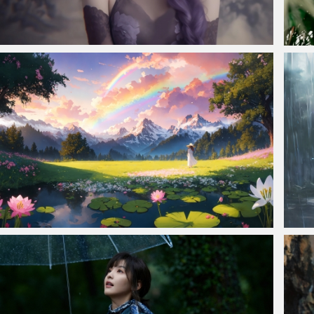
仙侠凌仙 紫色长卷发美女 古风古典 4K壁纸
白鹿绿
小女孩 花草树木 荷花 美丽风景2560x1600高清壁纸
雨天小