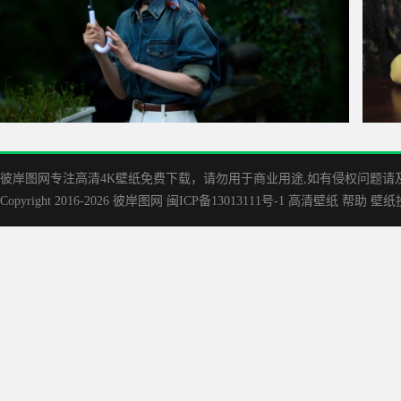
章若楠 牛仔衣 伞 2560x1600美女壁纸
绿色古
彼岸图网专注高清4K壁纸免费下载，请勿用于商业用途,如有侵权问题请及时联
Copyright 2016-2026
彼岸图网
闽ICP备13013111号-1
高清壁纸
帮助
壁纸