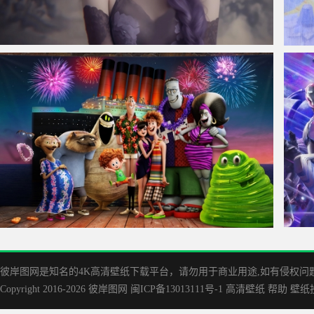
仙侠凌仙 紫色长卷发美女 古风古典 4K壁纸
白蛇浮
Hotel Transylvania 3 精灵旅社3高清8K壁纸
20
彼岸图网是知名的‌4K高清壁纸下载平台，请勿用于商业用途,如有侵权问题请
Copyright 2016-2026
彼岸图网
闽ICP备13013111号-1
高清壁纸
帮助
壁纸