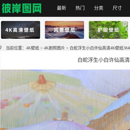
最新
热门
分类
尺寸
首页
当前位置：
4K壁纸
>
4K剧照图片
> 白蛇浮生小白许仙高清4K壁纸3840x
白蛇浮生小白许仙高清4K壁