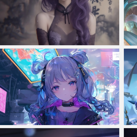
仙侠凌仙 紫色长卷发美女 古风古典 4K壁纸
白鹤
可爱女孩 赛博朋克 街道 4k动漫手机壁纸
画中