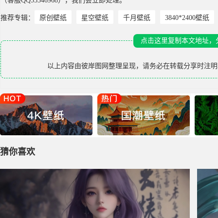
（客服QQ55346968），我们会立即处理。
推荐专辑：
原创壁纸
星空壁纸
千月壁纸
3840*2400壁纸
点击这里复制本文地址，
以上内容由
彼岸图网
整理呈现，请务必在转载分享时注明
猜你喜欢