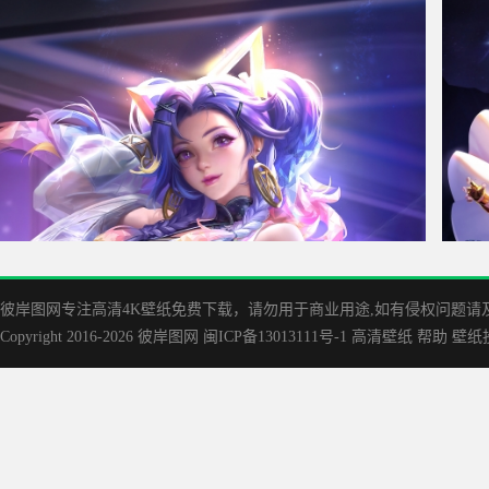
王者荣耀 孙尚香音你闪耀4k高清手机壁纸2160x3840
圣斗士
彼岸图网专注高清4K壁纸免费下载，请勿用于商业用途,如有侵权问题请及时联
Copyright 2016-2026
彼岸图网
闽ICP备13013111号-1
高清壁纸
帮助
壁纸