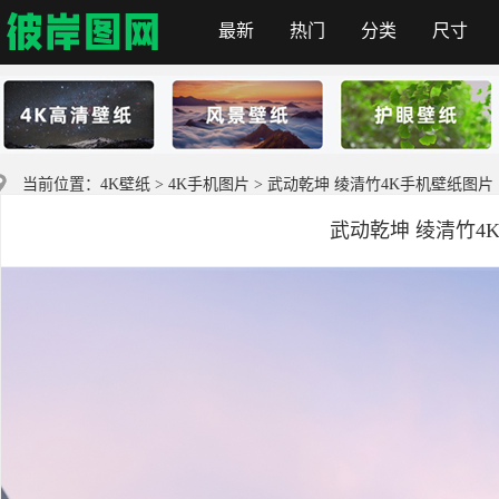
最新
热门
分类
尺寸
彼岸图网
当前位置：
4K壁纸
>
4K手机图片
> 武动乾坤 绫清竹4K手机壁纸图片
武动乾坤 绫清竹4