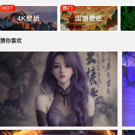
猜你喜欢
仙侠凌仙 紫色长卷发美女 古风古典 4K壁纸
赛博朋