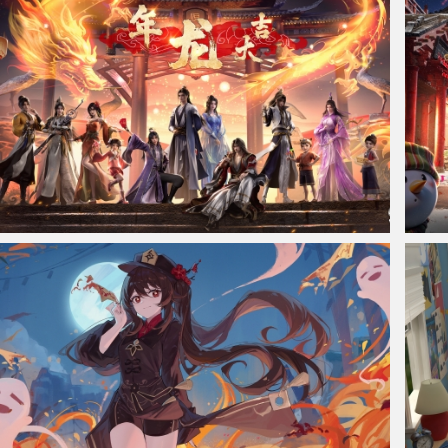
动画《仙逆》龙年大吉4K高清壁纸
动画