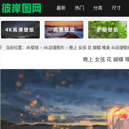
最新
热门
分类
尺寸
彼岸图网
当前位置：
4K壁纸
>
4K动漫图片
> 晚上 女孩 花 蝴蝶 唯美 4k动漫壁
晚上 女孩 花 蝴蝶 