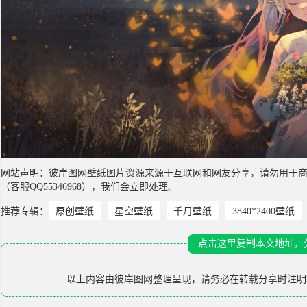
网站声明：彼岸图网壁纸图片资源来源于互联网和网友分享，请勿用于
（客服QQ55346968），我们会立即处理。
推荐专辑：
原创壁纸
星空壁纸
千月壁纸
3840*2400壁纸
点击这里复制本文地址，
以上内容由
彼岸图网
整理呈现，请务必在转载分享时注明