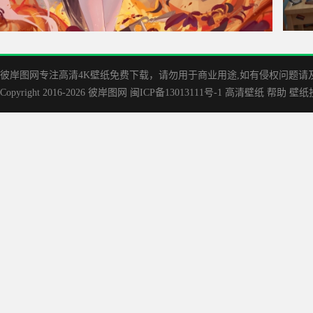
原神 胡桃 可爱5k 动漫 壁纸
4k 
彼岸图网专注高清4K壁纸免费下载，请勿用于商业用途,如有侵权问题请及时联
Copyright 2016-2026
彼岸图网
闽ICP备13013111号-1
高清壁纸
帮助
壁纸