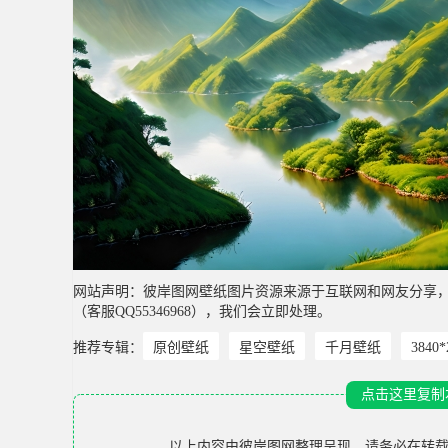
网站声明：彼岸图网壁纸图片资源来源于互联网和网友分享
（客服QQ55346968），我们会立即处理。
推荐专辑：
原创壁纸
星空壁纸
千月壁纸
3840
点击这里复制
以上内容由
彼岸图网
整理呈现，请务必在转