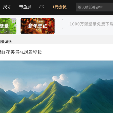
尺寸
带鱼屏
8K
1元会员
风景壁纸
鲜花美景4k风景壁纸