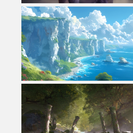
仙侠凌仙 紫色长卷发美女 古风古典 4K壁纸
海岸风景 3440x1440带鱼屏壁纸