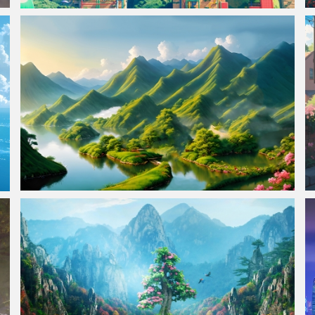
云端的蘑菇城堡4K风景壁纸3840x2400
山川河流鲜花美景4k风景壁纸