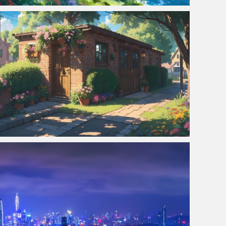
美丽的海岸风景4k壁纸
商店 鲜花 树 房子 精美绘画风景 4k壁纸