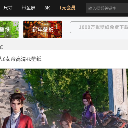
尺寸
带鱼屏
8K
1元会员
纸
人6女帝高清4k壁纸