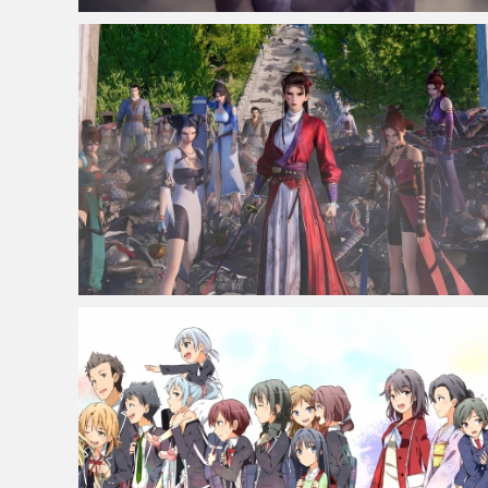
仙侠凌仙 紫色长卷发美女 古风古典 4K壁纸
不良人6女帝高清4k壁纸