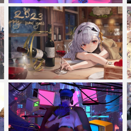
赛博朋克风格奇幻少女 集原美电脑4k壁纸3840x2160
红眼睛 动漫女孩 葡萄酒 酒杯 蛋糕 2023新年 4k壁纸