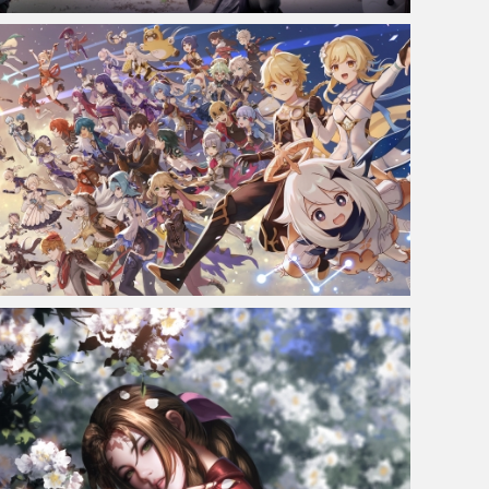
动画 仙逆 新年快乐 4K高清壁纸
原神人物角色大全4k动漫壁纸