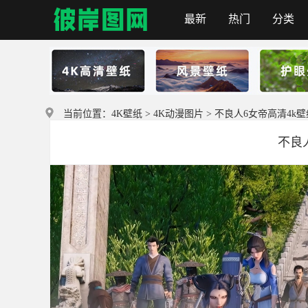
最新
热门
分类
彼岸图网
当前位置：
4K壁纸
>
4K动漫图片
> 不良人6女帝高清4k壁
不良