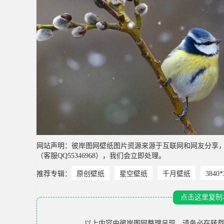
网站声明：彼岸图网壁纸图片资源来源于互联网和网友分享
（客服QQ55346968），我们会立即处理。
推荐专辑：
原创壁纸
星空壁纸
千月壁纸
3840
点击这里复制
以上内容由
彼岸图网
整理呈现，请务必在转