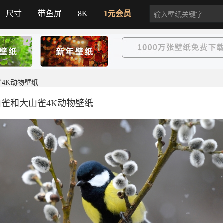
尺寸
带鱼屏
8K
1元会员
雀4K动物壁纸
雀和大山雀4K动物壁纸