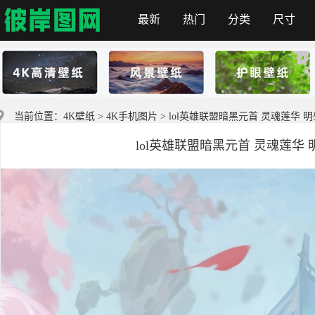
最新
热门
分类
尺寸
彼岸图网
当前位置：
4K壁纸
>
4K手机图片
> lol英雄联盟暗黑元首 灵魂莲华 
lol英雄联盟暗黑元首 灵魂莲华