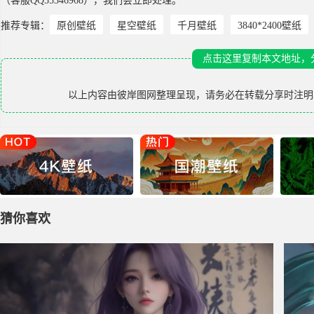
（客服QQ55346968），我们会立即处理。
推荐专辑：
原创壁纸
星空壁纸
千月壁纸
3840*2400壁纸
点击这里复制本文地址，
以上内容由
彼岸图网
整理呈现，请务必在转载分享时注明
猜你喜欢