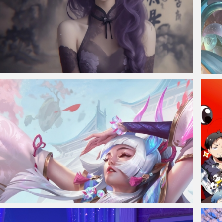
仙侠凌仙 紫色长卷发美女 古风古典 4K壁纸
白鹤
lol英雄联盟暗黑元首 灵魂莲华 明昼 辛德拉4k高清手机壁纸
我的