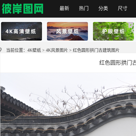
最新
热门
分类
尺寸
彼岸图网
当前位置：
4K壁纸
>
4K风景图片
> 红色圆形拱门古建筑图片
红色圆形拱门