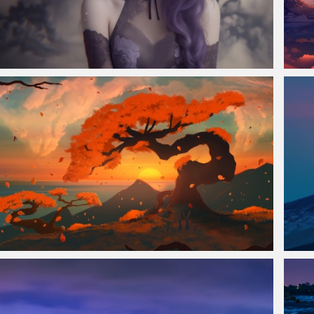
仙侠凌仙 紫色长卷发美女 古风古典 4K壁纸
4K 
唯美秋天日落 树 红叶 天空 云 海边 山4K风景壁纸
沙漠