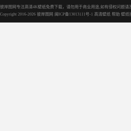
彼岸图网专注高清4K壁纸免费下载，请勿用于商业用途,如有侵权问题请及时联
Copyright 2016-2026
彼岸图网
闽ICP备13013111号-1
高清壁纸
帮助
壁纸