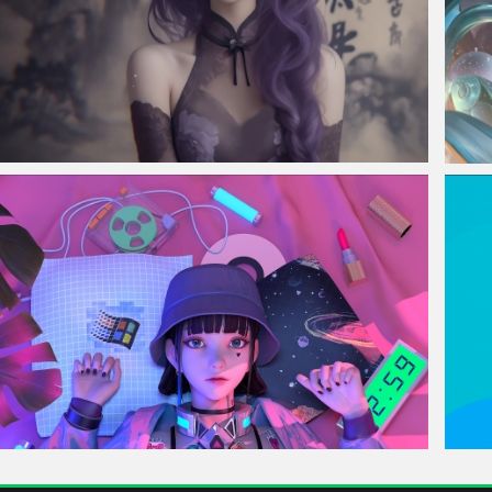
仙侠凌仙 紫色长卷发美女 古风古典 4K壁纸
白鹤
赛博朋克风格 集原美4k手机壁纸2160x3840
彩色泡