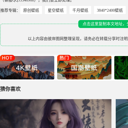
（客服QQ55346968），我们会立即处理。
推荐专辑：
原创壁纸
星空壁纸
千月壁纸
3840*2400壁纸
点击这里复制本文地址，
以上内容由
彼岸图网
整理呈现，请务必在转载分享时注明
猜你喜欢