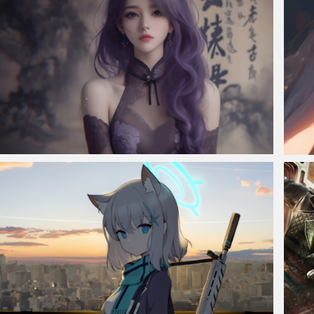
仙侠凌仙 紫色长卷发美女 古风古典 4K壁纸
唯美眼