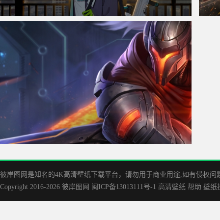
砂狼 女子 兽耳少女3840x1080高清壁纸
《刺客信
疾风之刃 亚索 英雄联盟原画3840x1080壁纸
彼岸图网是知名的‌4K高清壁纸下载平台，请勿用于商业用途,如有侵权问题请
Copyright 2016-2026
彼岸图网
闽ICP备13013111号-1
高清壁纸
帮助
壁纸