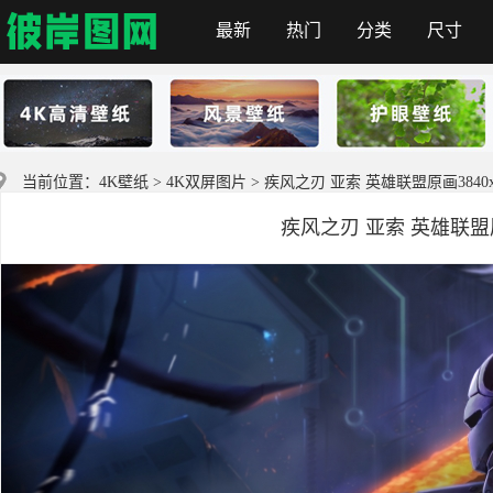
最新
热门
分类
尺寸
首页
当前位置：
4K壁纸
>
4K双屏图片
> 疾风之刃 亚索 英雄联盟原画3840x
疾风之刃 亚索 英雄联盟原画