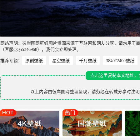
网站声明：彼岸图网壁纸图片资源来源于互联网和网友分享，请勿用于
（客服QQ55346968），我们会立即处理。
推荐专辑：
原创壁纸
星空壁纸
千月壁纸
3840*2400壁纸
点击这里复制本文地址，
以上内容由
彼岸图网
整理呈现，请务必在转载分享时注明