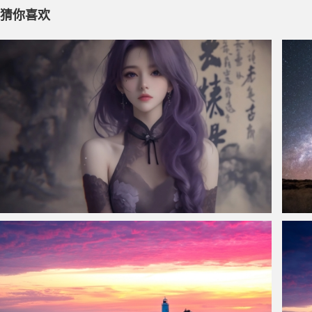
猜你喜欢
仙侠凌仙 紫色长卷发美女 古风古典 4K壁纸
西班