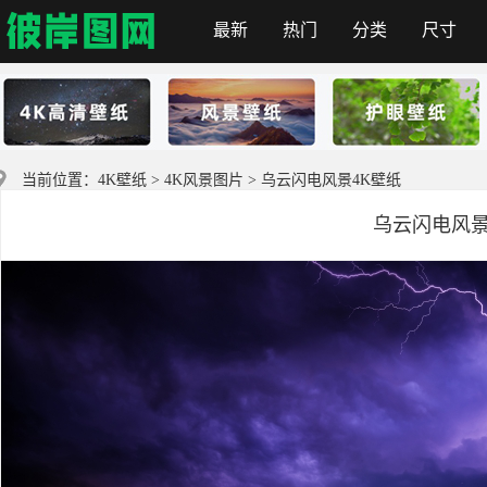
最新
热门
分类
尺寸
彼岸图网
当前位置：
4K壁纸
>
4K风景图片
> 乌云闪电风景4K壁纸
乌云闪电风景