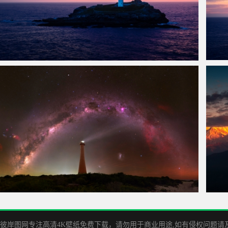
岛屿灯塔 粉色云彩 晚霞带鱼屏风景壁纸3440x1440
戈德
纸 384
自然风景 夜晚天空 星星 星团 星系 灯塔 4K高清壁纸
鱼尾峰
3840x2160
彼岸图网专注高清4K壁纸免费下载，请勿用于商业用途,如有侵权问题请及时联