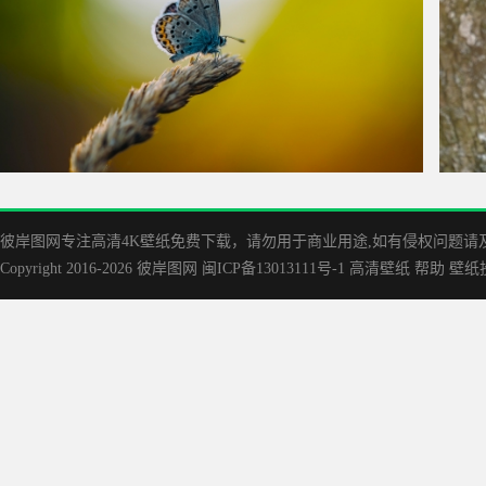
散景 景深 小麦 蝴蝶 昆虫 5K壁纸
松鼠 
彼岸图网专注高清4K壁纸免费下载，请勿用于商业用途,如有侵权问题请及时联
Copyright 2016-2026
彼岸图网
闽ICP备13013111号-1
高清壁纸
帮助
壁纸