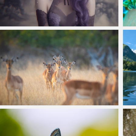
仙侠凌仙 紫色长卷发美女 古风古典 4K壁纸
海葵中
高角羚4K壁纸
湖水 