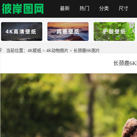
最新
热门
分类
尺寸
彼岸图网
当前位置：
4K壁纸
>
4K动物图片
> 长颈鹿6K图片
长颈鹿6