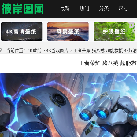
最新
热门
分类
尺寸
彼岸图网
当前位置：
4K壁纸
>
4K游戏图片
> 王者荣耀 猪八戒 超能救援 4k超
王者荣耀 猪八戒 超能救