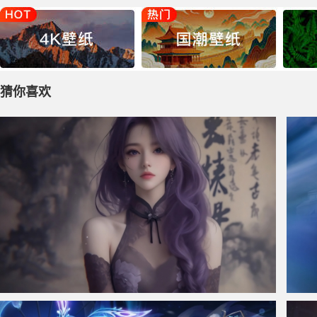
猜你喜欢
仙侠凌仙 紫色长卷发美女 古风古典 4K壁纸
三角