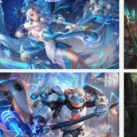
公孙离 寒羽凝歌 王者荣耀 8K游戏高清壁纸
大禹