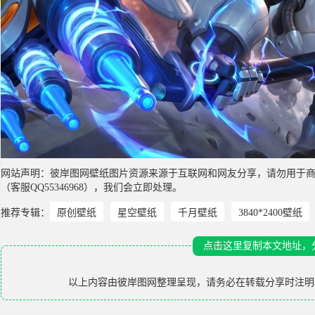
网站声明：彼岸图网壁纸图片资源来源于互联网和网友分享，请勿用于
（客服QQ55346968），我们会立即处理。
推荐专辑：
原创壁纸
星空壁纸
千月壁纸
3840*2400壁纸
点击这里复制本文地址，
以上内容由
彼岸图网
整理呈现，请务必在转载分享时注明