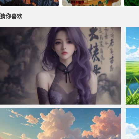
猜你喜欢
仙侠凌仙 紫色长卷发美女 古风古典 4K壁纸
美丽草