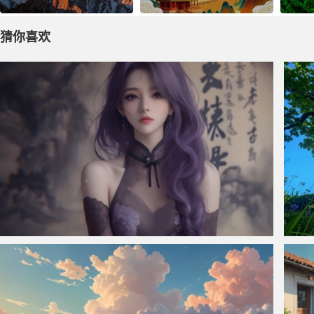
猜你喜欢
仙侠凌仙 紫色长卷发美女 古风古典 4K壁纸
夏树4