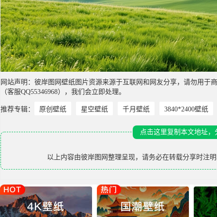
网站声明：彼岸图网壁纸图片资源来源于互联网和网友分享，请勿用于
（客服QQ55346968），我们会立即处理。
推荐专辑：
原创壁纸
星空壁纸
千月壁纸
3840*2400壁纸
点击这里复制本文地址，
以上内容由
彼岸图网
整理呈现，请务必在转载分享时注明