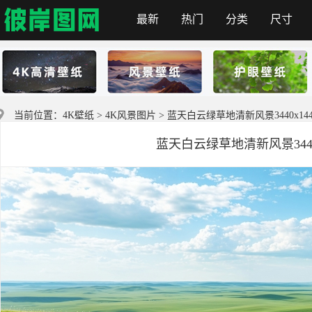
最新
热门
分类
尺寸
彼岸图网
当前位置：
4K壁纸
>
4K风景图片
> 蓝天白云绿草地清新风景3440x1
蓝天白云绿草地清新风景344