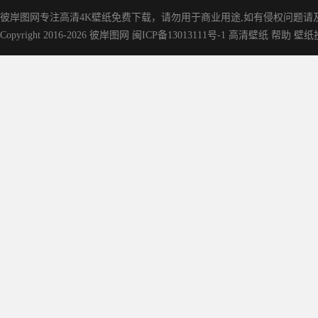
彼岸图网专注高清4K壁纸免费下载，请勿用于商业用途,如有侵权问题请及时联
Copyright 2016-2026
彼岸图网
闽ICP备13013111号-1
高清壁纸
帮助
壁纸