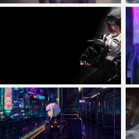
仙侠凌仙 紫色长卷发美女 古风古典 4K壁纸
诛仙陆
明日方舟 暗黑少女4K高清带鱼屏壁纸3440x1440
露西 