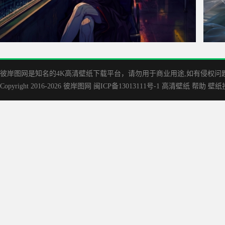
赛博朋克边缘行者Lucy露西 霓虹之城之夜4K带鱼屏壁纸
凡人修
3440x1440
彼岸图网是知名的‌4K高清壁纸下载平台，请勿用于商业用途,如有侵权问题请
Copyright 2016-2026
彼岸图网
闽ICP备13013111号-1
高清壁纸
帮助
壁纸