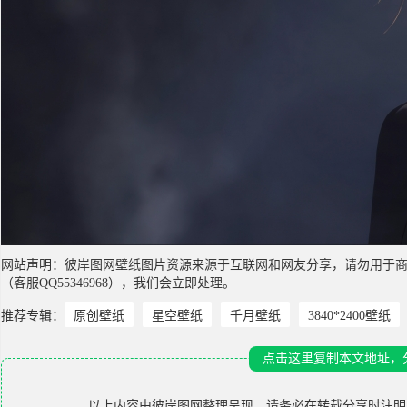
网站声明：彼岸图网壁纸图片资源来源于互联网和网友分享，请勿用于
（客服QQ55346968），我们会立即处理。
推荐专辑：
原创壁纸
星空壁纸
千月壁纸
3840*2400壁纸
点击这里复制本文地址，
以上内容由
彼岸图网
整理呈现，请务必在转载分享时注明