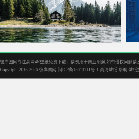
湖边的木屋 绿树林 雪山 4K风景壁纸3840x2560
废弃的
彼岸图网专注高清4K壁纸免费下载，请勿用于商业用途,如有侵权问题请及时联
Copyright 2016-2026
彼岸图网
闽ICP备13013111号-1
高清壁纸
帮助
壁纸