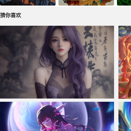
猜你喜欢
仙侠凌仙 紫色长卷发美女 古风古典 4K壁纸
哪吒