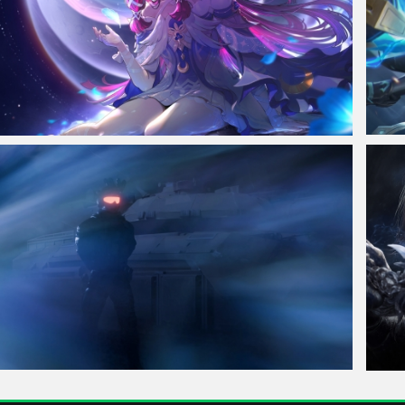
原神 游戏女孩 坐着 蓝色背影 唯美 5K壁纸 5120x2880
王者荣
三角洲行动威龙星云风暴4K游戏壁纸
湮灭