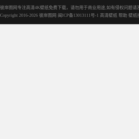
彼岸图网专注高清4K壁纸免费下载，请勿用于商业用途,如有侵权问题请及时联
Copyright 2016-2026
彼岸图网
闽ICP备13013111号-1
高清壁纸
帮助
壁纸