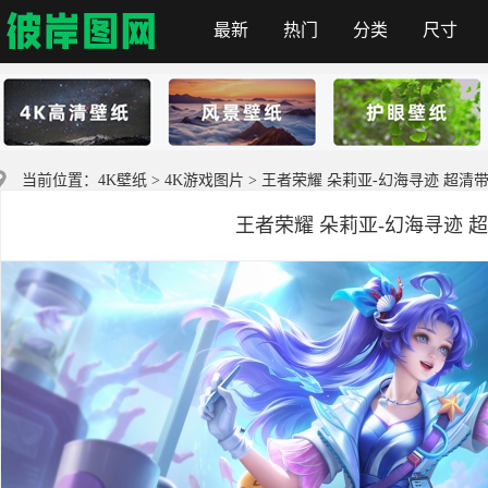
最新
热门
分类
尺寸
彼岸图网
当前位置：
4K壁纸
>
4K游戏图片
> 王者荣耀 朵莉亚-幻海寻迹 超清带鱼
王者荣耀 朵莉亚-幻海寻迹 超清