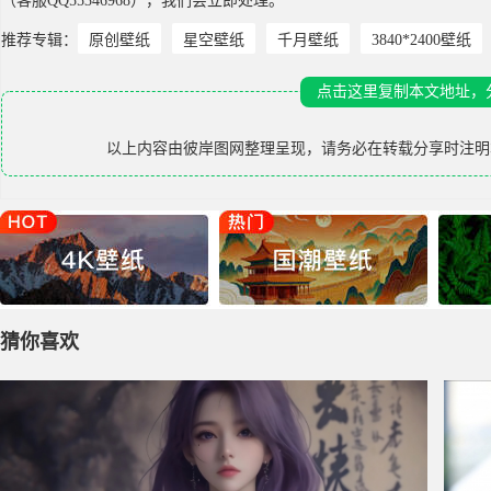
（客服QQ55346968），我们会立即处理。
推荐专辑：
原创壁纸
星空壁纸
千月壁纸
3840*2400壁纸
点击这里复制本文地址，
以上内容由
彼岸图网
整理呈现，请务必在转载分享时注明
猜你喜欢