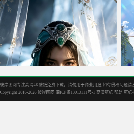
《凡人修仙传》慕兰草原圣女乐上师4k高清手机壁纸
战双
彼岸图网专注高清4K壁纸免费下载，请勿用于商业用途,如有侵权问题请及时联
Copyright 2016-2026
彼岸图网
闽ICP备13013111号-1
高清壁纸
帮助
壁纸