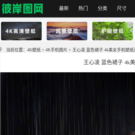
最新
热门
分类
尺寸
彼岸图网
当前位置：
4K壁纸
>
4K手机图片
> 王心凌 蓝色裙子 4k美女手机壁
王心凌 蓝色裙子 4