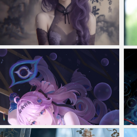
仙侠凌仙 紫色长卷发美女 古风古典 4K壁纸
校园
鸣潮丹妮亚4k手机壁纸竖屏
原神