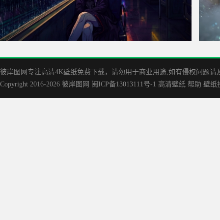
赛博朋克边缘行者Lucy露西 霓虹之城之夜 90年代动画 4k壁纸
凡人修
彼岸图网专注高清4K壁纸免费下载，请勿用于商业用途,如有侵权问题请及时联
Copyright 2016-2026
彼岸图网
闽ICP备13013111号-1
高清壁纸
帮助
壁纸