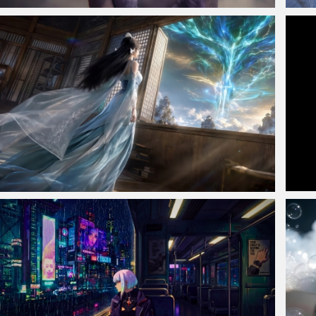
仙侠凌仙 紫色长卷发美女 古风古典 4K壁纸
紫灵 
凡人修仙传 宋玉元婴天象 4K带鱼屏壁纸3440x1440
南宫婉