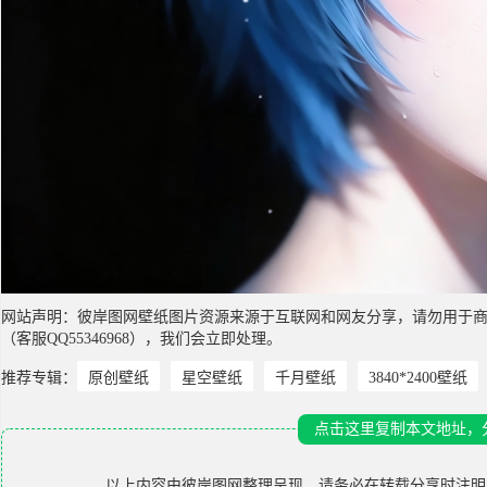
网站声明：彼岸图网壁纸图片资源来源于互联网和网友分享，请勿用于
（客服QQ55346968），我们会立即处理。
推荐专辑：
原创壁纸
星空壁纸
千月壁纸
3840*2400壁纸
点击这里复制本文地址，
以上内容由
彼岸图网
整理呈现，请务必在转载分享时注明