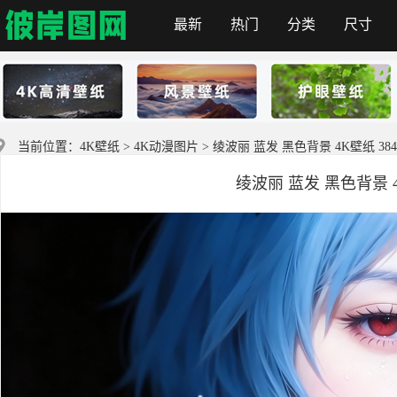
最新
热门
分类
尺寸
彼岸图网
当前位置：
4K壁纸
>
4K动漫图片
> 绫波丽 蓝发 黑色背景 4K壁纸 3840
绫波丽 蓝发 黑色背景 4K